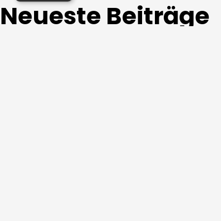
Neueste Beiträge
White Cinema #0034
White Cinema #0033
Black Cinema #0025
Hisense Cashback-Aktion 2026
Bis zu 350 € sparen: Die KEF XIO Soundbar C
Neueste Kommen
Es sind keine Kommentare vorhanden.
Archive
Mai 2026