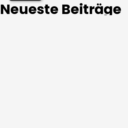
Neueste Beiträge
White Cinema #0034
White Cinema #0033
Black Cinema #0025
Hisense Cashback-Aktion 2026
Bis zu 350 € sparen: Die KEF XIO Soundbar C
Neueste Kommen
Es sind keine Kommentare vorhanden.
Archive
Mai 2026