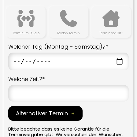
Onkyo
Pioneer
Primare
Termin im Studio
Telefon Termin
Termin vor Ort ¹
Trinnov
Welcher Tag (Montag - Samstag)?*
Storm Audio
Yamaha
Kabel
Welche Zeit?*
AudioQuest
Inakustik
Supra
Alternativer Termin
Sonstiges
Bitte beachte dass es keine Garantie für die
Terminvergabe gibt. Wir versuchen den Wünschen