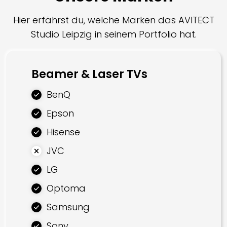
Bodyshaker
Hier erfährst du, welche Marken das AVITECT
Einbaulautsprecher
Studio Leipzig in seinem Portfolio hat.
Unsichtbare Lautsprecher
Gartenlautsprecher
Beamer & Laser TVs
BenQ
Smarte Systeme
Epson
Smart Home
Hisense
AV Steuerung
JVC
MultiRoom Audio
LG
Einrichtung
Optoma
Heimkino Sessel
Samsung
Akustik Module
Sony