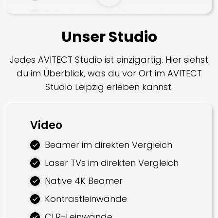
Teilnahme an Baubesprechungen
Abstimmung mit dritten
Unser Studio
Projektbeteiligten
Jedes AVITECT Studio ist einzigartig. Hier siehst
Koordination von dritten
du im Überblick, was du vor Ort im AVITECT
Projektbeteiligten
Studio Leipzig erleben kannst.
Dokumentation
Prüfung
Video
Montage
Beamer im direkten Vergleich
Bodenbelag
Laser TVs im direkten Vergleich
Trockenbau
Native 4K Beamer
Elektroarbeiten
Kontrastleinwände
Malerarbeiten
CLR-Leinwände