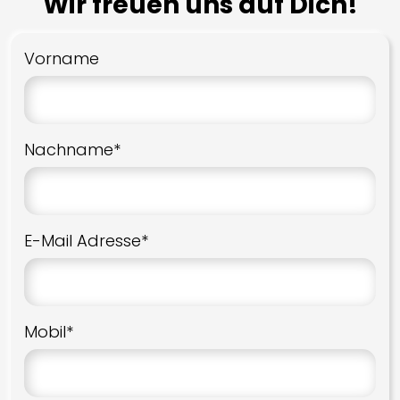
Wir freuen uns auf Dich!
Lautsprecher
Bowers & Wilkins
Vorname
DALI
Monitor Audio
KEF
Nachname*
BEC
Procella Audio
E-Mail Adresse*
Subwoofer
SVS
KEF
Mobil*
MultiRoom Audio