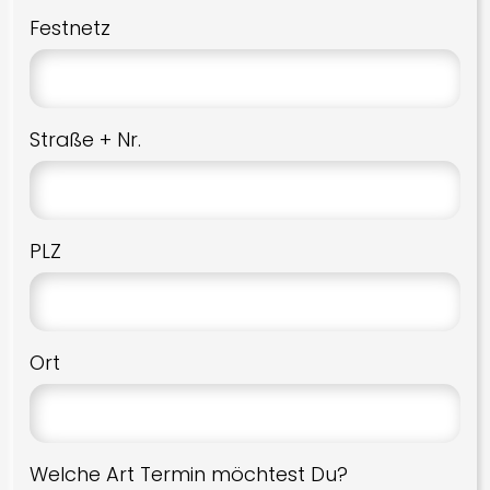
BlueSound
Festnetz
Control4
Crestron
Straße + Nr.
HEOS
Sonos
MusicCast
PLZ
WiiM
Elektronik
Ort
Denon
Lyngdorf
Marantz
Welche Art Termin möchtest Du?