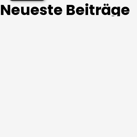
Neueste Beiträge
White Cinema #0034
White Cinema #0033
Black Cinema #0025
Hisense Cashback-Aktion 2026
Bis zu 350 € sparen: Die KEF XIO Soundbar C
Neueste Kommen
Es sind keine Kommentare vorhanden.
Archive
Mai 2026