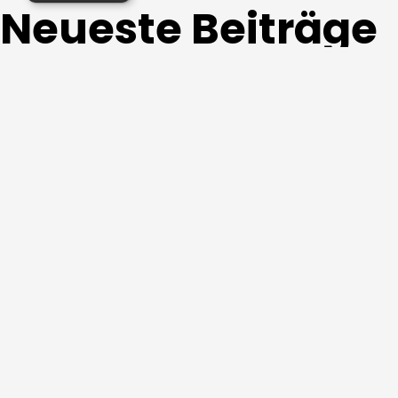
Neueste Beiträge
White Cinema #0034
White Cinema #0033
Black Cinema #0025
Hisense Cashback-Aktion 2026
Bis zu 350 € sparen: Die KEF XIO Soundbar C
Neueste Kommen
Es sind keine Kommentare vorhanden.
Archive
Mai 2026