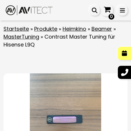
0
Startseite
»
Produkte
»
Heimkino
»
Beamer
»
MasterTuning
»
Contrast Master Tuning für
Hisense L9Q