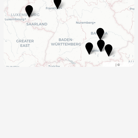
Leaflet
| ©
CARTO