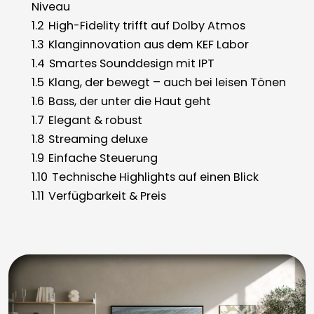
Niveau
1.2
High-Fidelity trifft auf Dolby Atmos
1.3
Klanginnovation aus dem KEF Labor
1.4
Smartes Sounddesign mit IPT
1.5
Klang, der bewegt – auch bei leisen Tönen
1.6
Bass, der unter die Haut geht
1.7
Elegant & robust
1.8
Streaming deluxe
1.9
Einfache Steuerung
1.10
Technische Highlights auf einen Blick
1.11
Verfügbarkeit & Preis