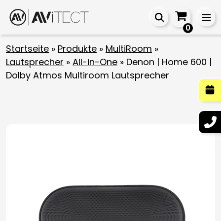
0
Startseite
»
Produkte
»
MultiRoom
»
Lautsprecher
»
All-in-One
»
Denon | Home 600 |
Dolby Atmos Multiroom Lautsprecher