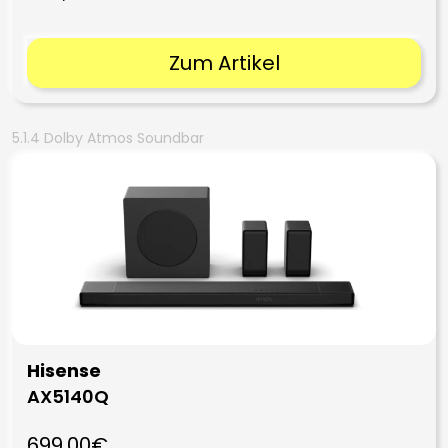
Zum Artikel
5.1.4 Dolby Atmos Soundbar
Hisense
AX5140Q
699,00€