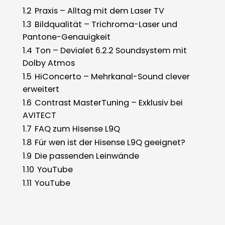
1.2
Praxis – Alltag mit dem Laser TV
1.3
Bildqualität – Trichroma-Laser und
Pantone-Genauigkeit
1.4
Ton – Devialet 6.2.2 Soundsystem mit
Dolby Atmos
1.5
HiConcerto – Mehrkanal-Sound clever
erweitert
1.6
Contrast MasterTuning – Exklusiv bei
AVITECT
1.7
FAQ zum Hisense L9Q
1.8
Für wen ist der Hisense L9Q geeignet?
1.9
Die passenden Leinwände
1.10
YouTube
1.11
YouTube