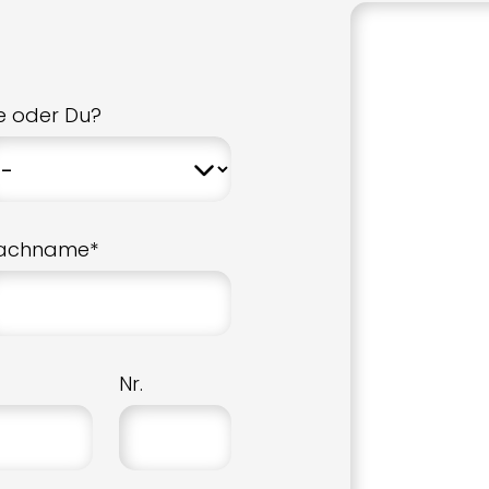
ie oder Du?
achname*
Nr.