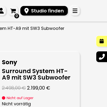
Studio finden
0
stem HT-A9 mit SW3 Subwoofer
Sony
Surround System HT-
A9 mit SW3 Subwoofer
Ursprünglicher
Aktueller
2.498,00
€
2.199,00
€
Preis
Preis
Nicht auf Lager
war:
ist:
Nicht vorrätig