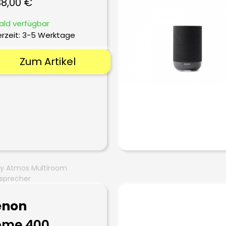
38,00
€
ald verfügbar
erzeit:
3-5 Werktage
Zum Artikel
by Atmos Multiroom
sprecher
enon
ome 400