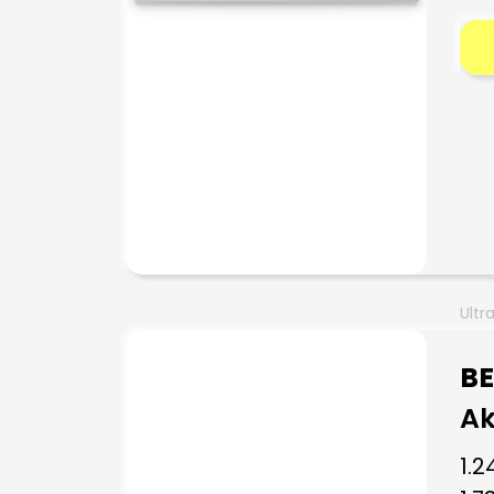
Ultr
B
Ak
1.2