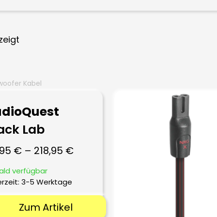
zeigt
woofer Kabel
dioQuest
ack Lab
,95
€
–
218,95
€
ald verfügbar
erzeit:
3-5 Werktage
Zum Artikel