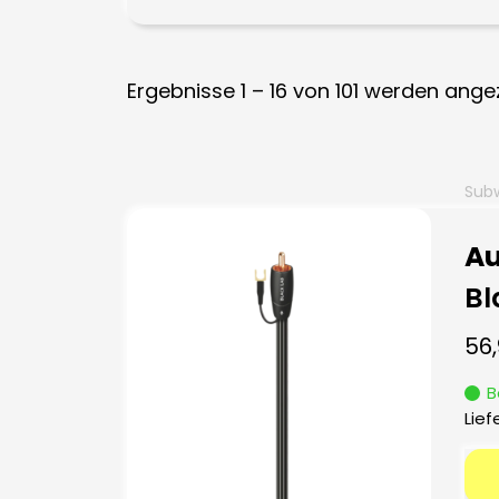
Ergebnisse 1 – 16 von 101 werden ange
Sub
Au
Bl
56
B
Lief