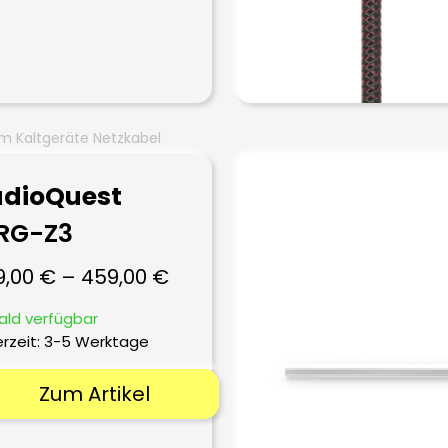
m Kaltgeräte Netzkabel
dioQuest
RG-Z3
9,00
€
–
459,00
€
ald verfügbar
erzeit:
3-5 Werktage
Zum Artikel