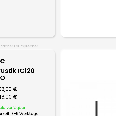
aflacher Lautsprecher
EC
ustik IC120
VO
98,00
€
–
48,00
€
ald verfügbar
erzeit:
3-5 Werktage