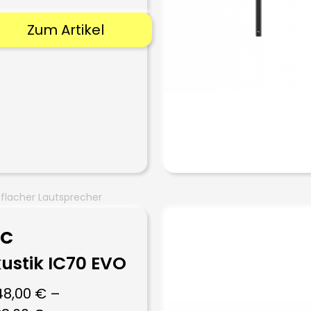
Zum Artikel
aflacher Lautsprecher
EC
ustik IC70 EVO
48,00
€
–