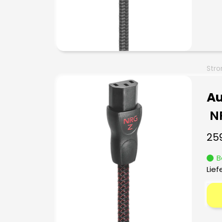
Stro
Au
N
25
B
Lief