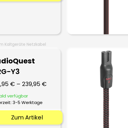
m Kaltgeräte Netzkabel
dioQuest
RG-Y3
9,95
€
–
239,95
€
ald verfügbar
erzeit:
3-5 Werktage
Zum Artikel