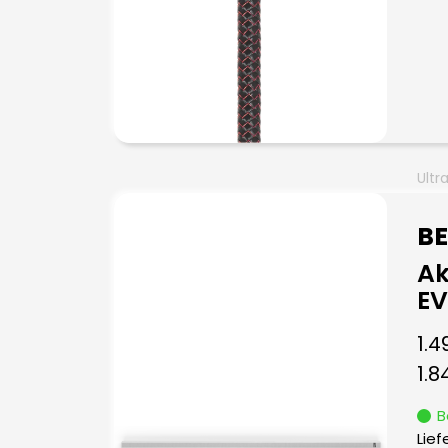
Ultr
B
Ak
E
1.4
1.8
B
Lief