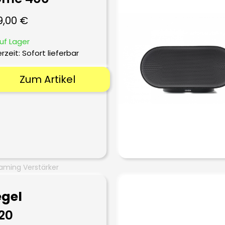
9,00
€
uf Lager
erzeit: Sofort lieferbar
Zum Artikel
aming Verstärker
gel
20