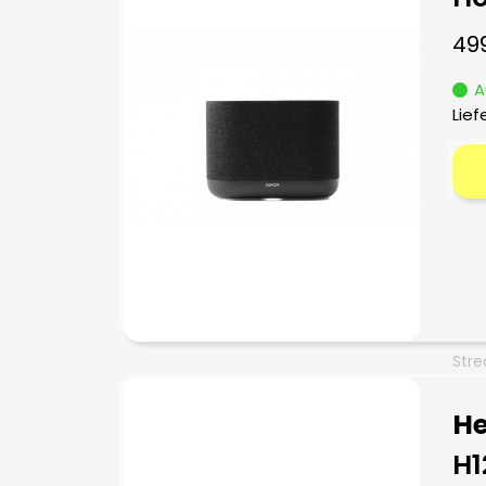
49
A
Lief
Stre
He
H1