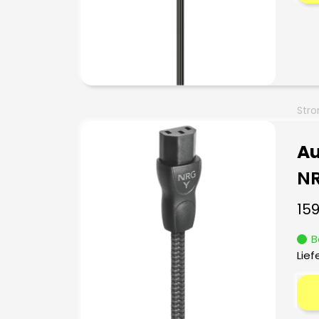
Stro
Au
N
15
B
Lief