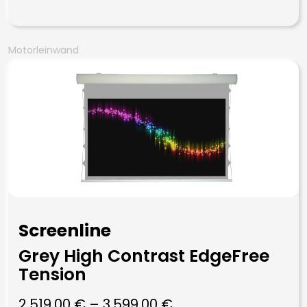
Motorleinwand
Screenline
Grey High Contrast EdgeFree
Tension
2.519,00
€
–
3.599,00
€