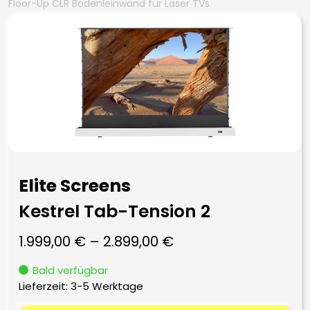
Floor-Up CLR Bodenleinwand für Laser TVs
Elite Screens
Kestrel Tab-Tension 2
1.999,00
€
–
2.899,00
€
Bald verfügbar
Lieferzeit:
3-5 Werktage