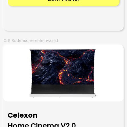
CLR Bodenscherenleinwand
Celexon
Home Cinema V2.0