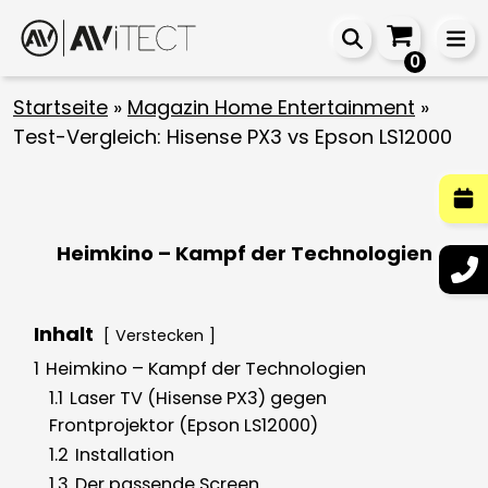
0
Startseite
»
Magazin Home Entertainment
»
Test-Vergleich: Hisense PX3 vs Epson LS12000
Heimkino – Kampf der Technologien
Inhalt
Verstecken
1
Heimkino – Kampf der Technologien
1.1
Laser TV (Hisense PX3) gegen
Frontprojektor (Epson LS12000)
1.2
Installation
1.3
Der passende Screen