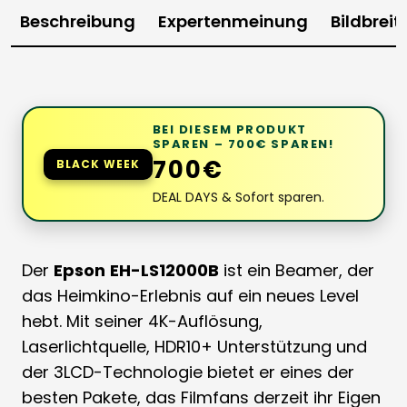
Beschreibung
Expertenmeinung
Bildbrei
BEI DIESEM PRODUKT
SPAREN – 700€ SPAREN!
700€
BLACK WEEK
DEAL DAYS & Sofort sparen.
Der
Epson
EH-LS12000B
ist ein Beamer, der
das Heimkino-Erlebnis auf ein neues Level
hebt. Mit seiner 4K-Auflösung,
Laserlichtquelle, HDR10+ Unterstützung und
der 3LCD-Technologie bietet er eines der
besten Pakete, das Filmfans derzeit ihr Eigen