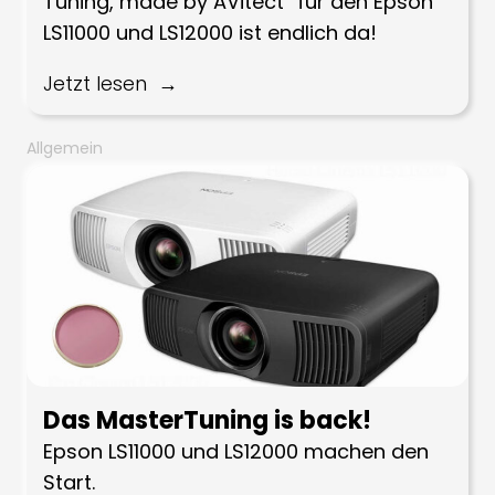
Tuning, made by AVitect“ für den Epson
LS11000 und LS12000 ist endlich da!
Jetzt lesen
Allgemein
Das MasterTuning is back!
Epson LS11000 und LS12000 machen den
Start.