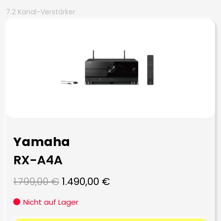
7.2 Kanal-Verstärker
Yamaha
RX-A4A
Ursprünglicher
Aktueller
1.799,00
€
1.490,00
€
Preis
Preis
Nicht auf Lager
war:
ist: