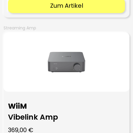
Zum Artikel
Streaming Amp
WiiM
Vibelink Amp
369,00
€