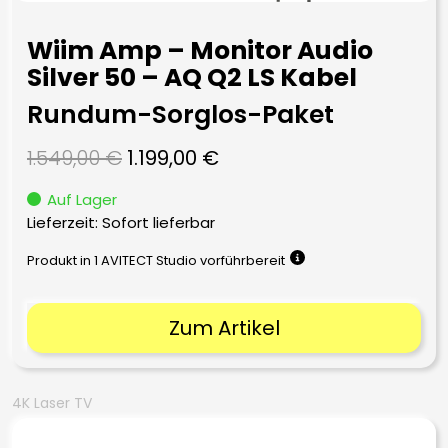
Wiim Amp – Monitor Audio
Silver 50 – AQ Q2 LS Kabel
Rundum-Sorglos-Paket
Ursprünglicher
Aktueller
1.549,00
€
1.199,00
€
Preis
Preis
Auf Lager
war:
ist:
Lieferzeit: Sofort lieferbar
1.549,00 €
1.199,00 €.
Produkt in 1 AVITECT Studio vorführbereit
Zum Artikel
4K Laser TV