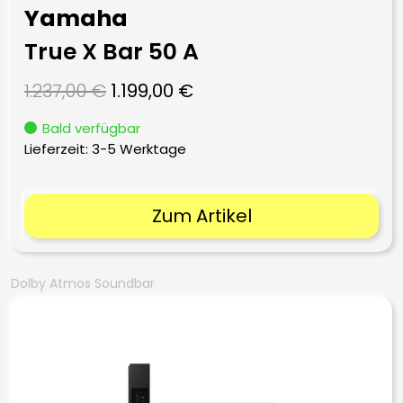
Yamaha
True X Bar 50 A
Ursprünglicher
Aktueller
1.237,00
€
1.199,00
€
Preis
Preis
Bald verfügbar
war:
ist:
Lieferzeit:
3-5 Werktage
1.237,00 €
1.199,00 €.
Zum Artikel
Dolby Atmos Soundbar