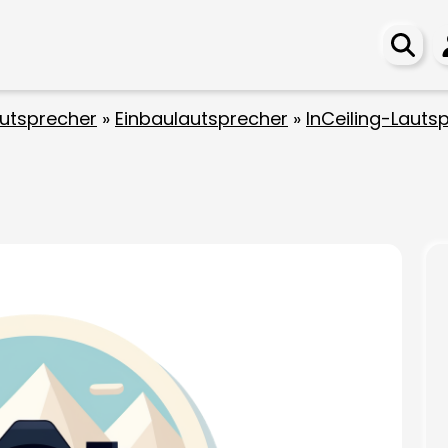
utsprecher
»
Einbaulautsprecher
»
InCeiling-Lauts