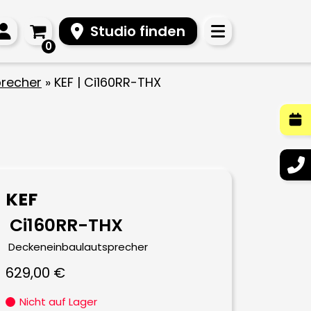
Studio finden
0
precher
»
KEF | Ci160RR-THX
KEF
Ci160RR-THX
Deckeneinbaulautsprecher
629,00
€
Nicht auf Lager