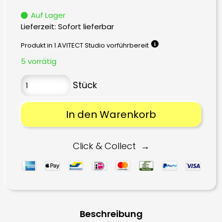
Preis
Preis
Auf Lager
war:
ist:
Lieferzeit: Sofort lieferbar
55,00 €
54,89 €.
Produkt in 1 AVITECT Studio vorführbereit
5 vorrätig
In den Warenkorb
Click & Collect
Beschreibung