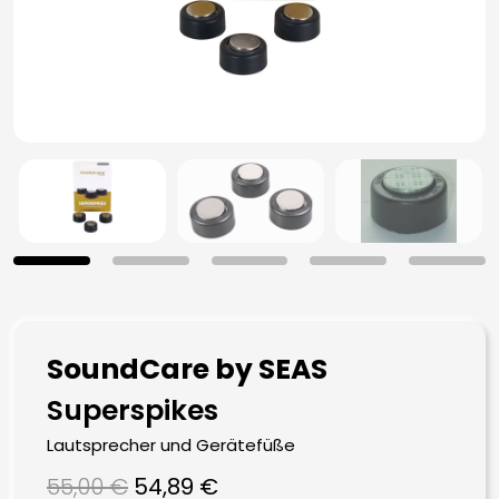
SoundCare by SEAS
Superspikes
Lautsprecher und Gerätefüße
Ursprünglicher
Aktueller
55,00
€
54,89
€