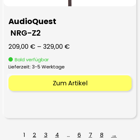
AudioQuest
NRG-Z2
209,00
€
–
329,00
€
Bald verfügbar
Lieferzeit:
3-5 Werktage
Zum Artikel
1
2
3
4
…
6
7
8
→