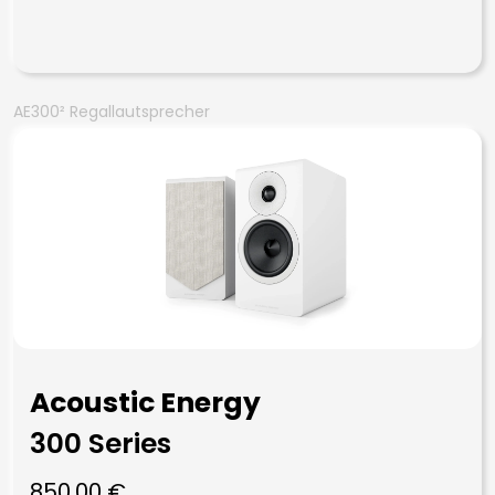
AE300² Regallautsprecher
Acoustic Energy
300 Series
850,00
€