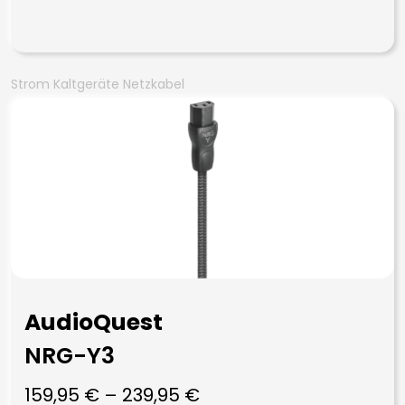
Strom Kaltgeräte Netzkabel
AudioQuest
NRG-Y3
159,95
€
–
239,95
€