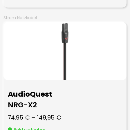
Strom Netzkabel
AudioQuest
NRG-X2
74,95
€
–
149,95
€
Bald verfügbar