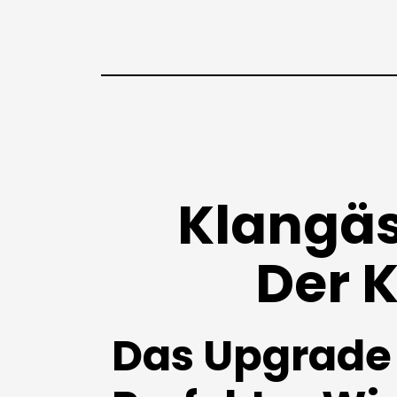
Klangäs
Der K
Das Upgrade 