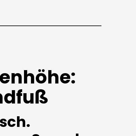
genhöhe:
ndfuß
isch.