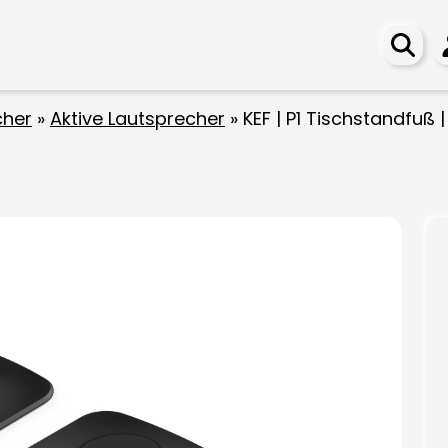
cher
»
Aktive Lautsprecher
»
KEF | P1 Tischstandfuß | 