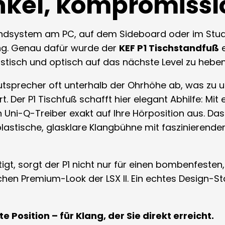
nkel, kompromissl
dsystem am PC, auf dem Sideboard oder im Studio 
ang. Genau dafür wurde der
KEF P1 Tischstandfuß
e
stisch und optisch auf das nächste Level zu heben
autsprecher oft unterhalb der Ohrhöhe ab, was zu
. Der P1 Tischfuß schafft hier elegant Abhilfe: Mit
n Uni-Q-Treiber exakt auf Ihre Hörposition aus. Das
lastische, glasklare Klangbühne mit faszinierende
t, sorgt der P1 nicht nur für einen bombenfesten,
schen Premium-Look der LSX II. Ein echtes Design-
te Position – für Klang, der Sie direkt erreicht.