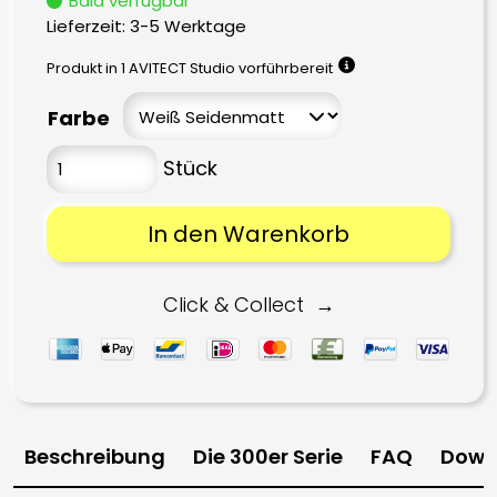
Bald verfügbar
Lieferzeit:
3-5 Werktage
Produkt in 1 AVITECT Studio vorführbereit
Farbe
In den Warenkorb
Click & Collect
Beschreibung
Die 300er Serie
FAQ
Down