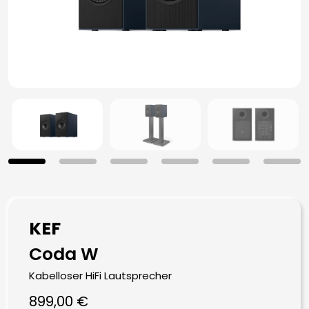
KEF
Coda W
Kabelloser HiFi Lautsprecher
899,00
€