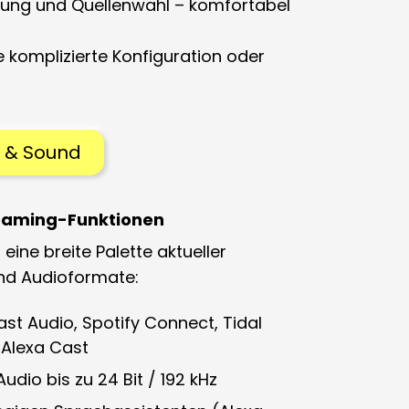
elung und Quellenwahl
– komfortabel
 komplizierte Konfiguration oder
o & Sound
reaming-Funktionen
 eine breite Palette aktueller
nd
Audioformate
:
st Audio
,
Spotify Connect
,
Tidal
d
Alexa Cast
udio bis zu 24 Bit / 192 kHz