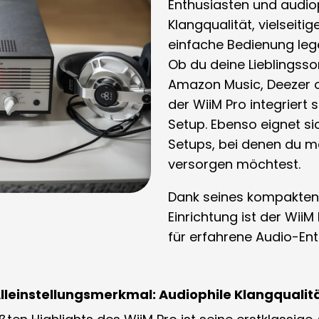
Enthusiasten und audiop
Klangqualität, vielseit
einfache Bedienung leg
Ob du deine Lieblingss
Amazon Music, Deezer o
der WiiM Pro integriert 
Setup. Ebenso eignet si
Setups, bei denen du 
versorgen möchtest.
Dank seines
kompakten 
Einrichtung
ist der WiiM 
für erfahrene Audio-En
lleinstellungsmerkmal: Audiophile Klangqualit