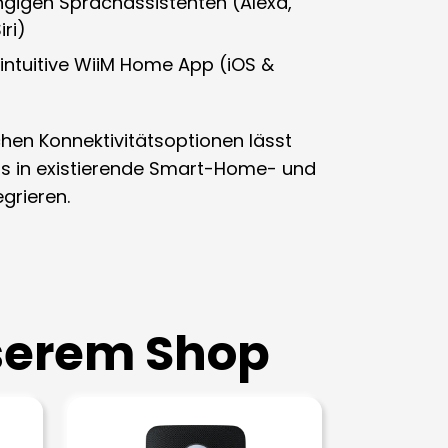
ngigen
Sprachassistenten
(Alexa,
iri)
intuitive
WiiM Home App
(iOS &
hen Konnektivitätsoptionen lässt
los in existierende Smart-Home- und
grieren.
nserem Shop