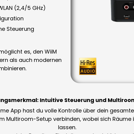
WLAN (2,4/5 GHz)
iguration
e Steuerung
rmöglicht es, den WiiM
kern als auch modernen
mbinieren.
lungsmerkmal: Intuitive Steuerung und Multiro
ome App
hast du volle Kontrolle über dein gesamt
nem
Multiroom-Setup
verbinden, wobei sich Räume i
lassen.