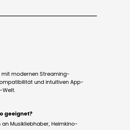
her mit modernen Streaming-
mpatibilität und intuitiven App-
-Welt.
ro geeignet?
h an
Musikliebhaber, Heimkino-