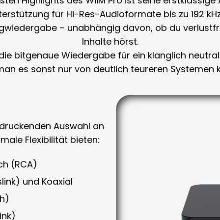
ßten Highlights des WiiM Pro ist seine
erstklassige 
terstützung für
Hi-Res-Audioformate bis zu 192 kHz 
ngwiedergabe – unabhängig davon, ob du verlustfr
Inhalte hörst.
 die bitgenaue Wiedergabe
für ein klanglich neutra
man es sonst nur von deutlich teureren Systemen k
indruckenden Auswahl an
male Flexibilität bieten:
ch (RCA)
link) und Koaxial
ch)
ink)