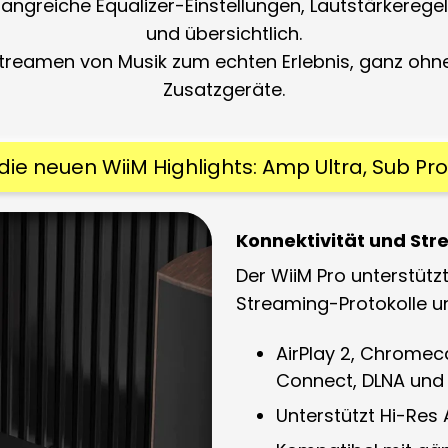
fangreiche
Equalizer-Einstellungen, Lautstärkereg
und übersichtlich.
reamen von Musik zum echten Erlebnis, ganz ohne
Zusatzgeräte.
ie neuen WiiM Highlights: Amp Ultra, Sub Pr
Konnektivität und St
Der WiiM Pro unterstützt
Streaming-Protokolle
u
AirPlay 2
,
Chromeca
Connect
,
DLNA
un
Unterstützt
Hi-Res A