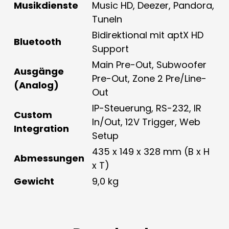
Musikdienste
Music HD, Deezer, Pandora,
TuneIn
Bidirektional mit aptX HD
Bluetooth
Support
Main Pre-Out, Subwoofer
Ausgänge
Pre-Out, Zone 2 Pre/Line-
(Analog)
Out
IP-Steuerung, RS-232, IR
Custom
In/Out, 12V Trigger, Web
Integration
Setup
435 x 149 x 328 mm (B x H
Abmessungen
x T)
Gewicht
9,0 kg