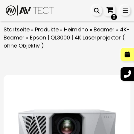
0
Startseite
»
Produkte
»
Heimkino
»
Beamer
»
4K-
Beamer
»
Epson | QL3000 | 4K Laserprojektor (
ohne Objektiv )