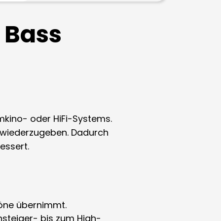
 Bass
imkino- oder HiFi-Systems.
– wiederzugeben. Dadurch
essert.
Töne übernimmt.
nsteiger- bis zum High-