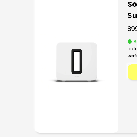
S
Su
89
B
Lief
verf