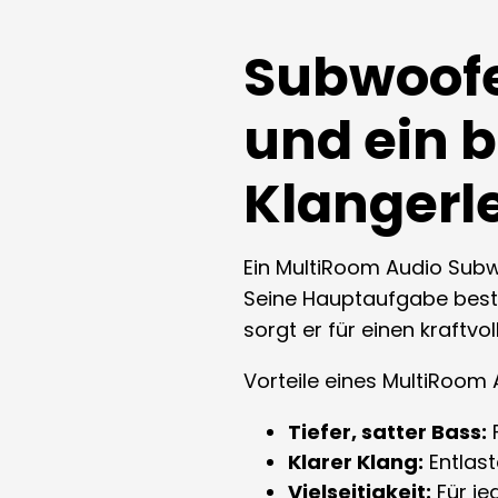
Subwoofer
und ein 
Klangerl
Ein MultiRoom Audio Subwo
Seine Hauptaufgabe beste
sorgt er für einen kraftvol
Vorteile eines MultiRoom
Tiefer, satter Bass:
F
Klarer Klang:
Entlast
Vielseitigkeit:
Für je