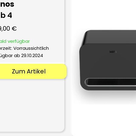
onos
b 4
9,00
€
ald verfügbar
erzeit:
Vorraussichtlich
ügbar ab 29.10.2024
Zum Artikel