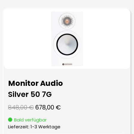
Monitor Audio
Silver 50 7G
Ursprünglicher
Aktueller
848,00
€
678,00
€
Preis
Preis
Bald verfügbar
war:
ist:
Lieferzeit:
1-3 Werktage
848,00 €
678,00 €.