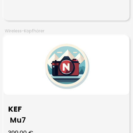
Wireless-Kopfhörer
KEF
Mu7
399,00
€