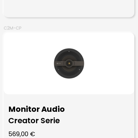
C2M-CP
Monitor Audio
Creator Serie
569,00
€