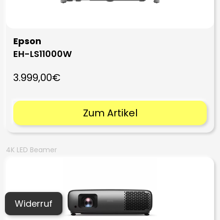
Epson
EH-LS11000W
3.999,00€
Zum Artikel
4K LED Beamer
Widerruf