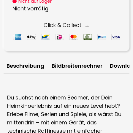
Nicht auf Lager
war:
ist:
Nicht vorrätig
2.999,00 €
2.998,00 €.
Click & Collect
Beschreibung
Bildbreitenrechner
Downlo
Du suchst nach einem Beamer, der Dein
Heimkinoerlebnis auf ein neues Level hebt?
Erlebe Filme, Serien und Spiele, als wärst Du
mittendrin – mit einem Gerät, das
technische Raffinesse mit einfacher