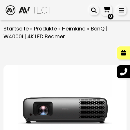
0
Startseite
»
Produkte
»
Heimkino
»
BenQ |
W4000i | 4K LED Beamer