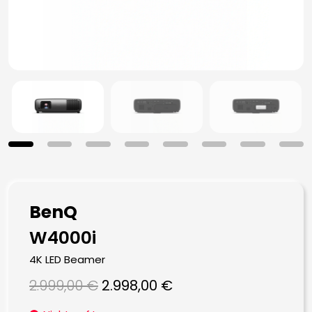
BenQ
W4000i
4K LED Beamer
Ursprünglicher
Aktueller
2.999,00
€
2.998,00
€
Preis
Preis