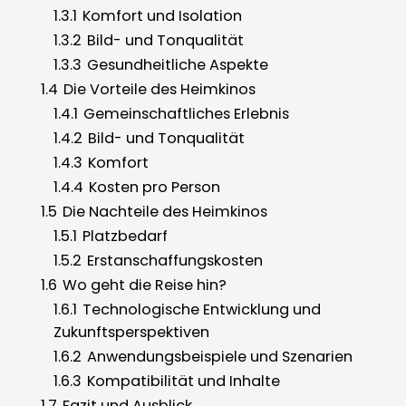
1.3.1
Komfort und Isolation
1.3.2
Bild- und Tonqualität
1.3.3
Gesundheitliche Aspekte
1.4
Die Vorteile des Heimkinos
1.4.1
Gemeinschaftliches Erlebnis
1.4.2
Bild- und Tonqualität
1.4.3
Komfort
1.4.4
Kosten pro Person
1.5
Die Nachteile des Heimkinos
1.5.1
Platzbedarf
1.5.2
Erstanschaffungskosten
1.6
Wo geht die Reise hin?
1.6.1
Technologische Entwicklung und
Zukunftsperspektiven
1.6.2
Anwendungsbeispiele und Szenarien
1.6.3
Kompatibilität und Inhalte
1.7
Fazit und Ausblick