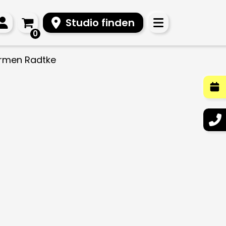
Studio finden
0
armen Radtke