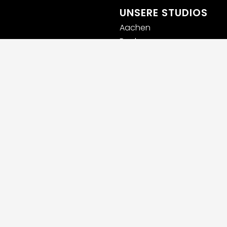
UNSERE STUDIOS
Aachen
Bochum
Germaringen (Allgäu)
Ingolstadt
Leipzig
Lübeck
Luxemburg
München
Rhein-Main
Rosenheim