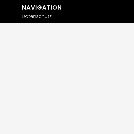
NAVIGATION
Datenschutz
Impressum
Privatsphäre-Einstellungen
ändern
Historie der Privatsphäre-
Einstellungen
Einwilligungen widerrufen
Widerrufsbelehrung
AGB
Versandarten und
Zahlungsmethoden
Stellenanzeigen
Webdesign powered by Carolus Media