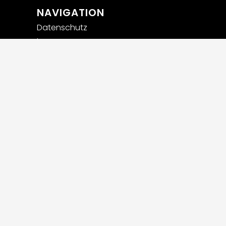
NAVIGATION
Datenschutz
Impressum
Privatsphäre-Einstellungen
ändern
Historie der Privatsphäre-
Einstellungen
Einwilligungen widerrufen
Widerrufsbelehrung
AGB
Versandarten und
Zahlungsmethoden
Stellenanzeigen
Webdesign powered by Carolus Media