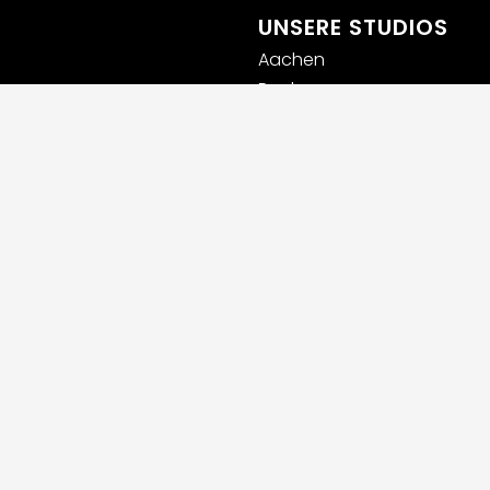
UNSERE STUDIOS
Aachen
Bochum
Germaringen (Allgäu)
Ingolstadt
Leipzig
Lübeck
Luxemburg
München
Rhein-Main
Rosenheim