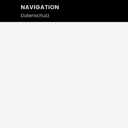
NAVIGATION
Datenschutz
Impressum
Privatsphäre-Einstellungen
ändern
Historie der Privatsphäre-
Einstellungen
Einwilligungen widerrufen
Widerrufsbelehrung
AGB
Versandarten und
Zahlungsmethoden
Stellenanzeigen
Webdesign powered by Carolus Media