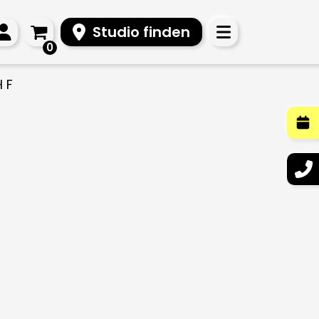
Studio finden
0
 F