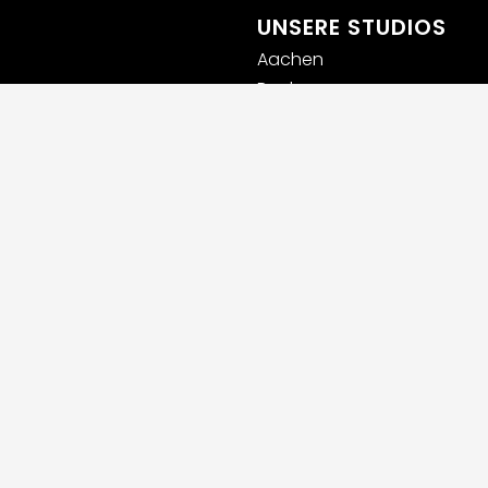
UNSERE STUDIOS
Aachen
Bochum
Germaringen (Allgäu)
Ingolstadt
Leipzig
Lübeck
Luxemburg
München
Rhein-Main
Rosenheim