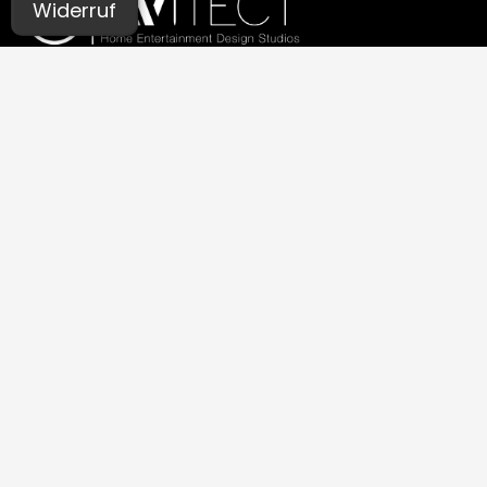
Widerruf
UNSERE STUDIOS
Aachen
Bochum
Germaringen (Allgäu)
Ingolstadt