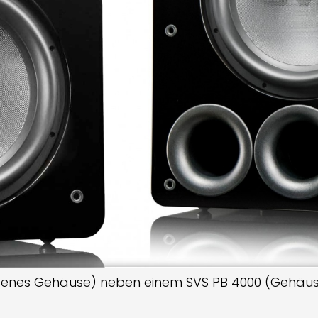
senes Gehäuse) neben einem SVS PB 4000 (Gehäus