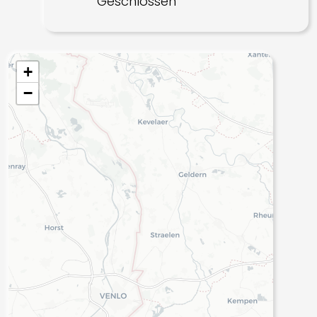
Geschlossen
+
−