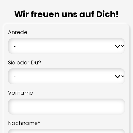
Lyngdorf
Wir freuen uns auf Dich!
Marantz
Onkyo
Anrede
Pioneer
Primare
Trinnov
Sie oder Du?
Storm Audio
Yamaha
Vorname
Kabel
AudioQuest
Inakustik
Nachname*
Supra