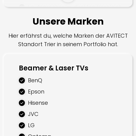
Lautsprecher im direkten Vergleich
Subwoofer
Unsere Marken
Bodyshaker
Hier erfährst du, welche Marken der AVITECT
Einbaulautsprecher
Standort Trier in seinem Portfolio hat.
Unsichtbare Lautsprecher
Gartenlautsprecher
Beamer & Laser TVs
BenQ
Smarte Systeme
Epson
Smart Home
Hisense
AV Steuerung
JVC
MultiRoom Audio
LG
Einrichtung