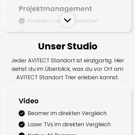
Projektmanagement
Erstellen von Lastenheften
Teilnahme an Baubesprechungen
Abstimmung mit dritten
Unser Studio
Projektbeteiligten
Jeder AVITECT Standort ist einzigartig. Hier
Koordination von dritten
siehst du im Überblick, was du vor Ort am
Projektbeteiligten
AVITECT Standort Trier erleben kannst.
Dokumentation
Prüfung
Video
Montage
Beamer im direkten Vergleich
Bodenbelag
Laser TVs im direkten Vergleich
Trockenbau