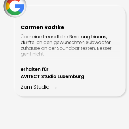
MultiRoom Audio
Carmen Radtke
BlueSound
Über eine freundliche Beratung hinaus,
Control4
durfte ich den gewünschten Subwoofer
zuhause an der Soundbar testen. Besser
Crestron
geht nicht.
HEOS
erhalten für
Sonos
AVITECT Studio Luxemburg
MusicCast
Zum Studio
WiiM
Elektronik
Denon