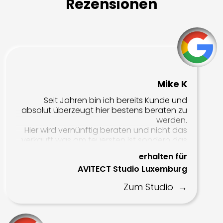
Rezensionen
Adeo
Lautsprecher
Bowers & Wilkins
DALI
Mike K
Monitor Audio
Seit Jahren bin ich bereits Kunde und
absolut überzeugt hier bestens beraten zu
KEF
werden.
Hier wird vernünftig beraten und nicht das
BEC
verkauft was am teuersten ist sondern das
was am besten für die Anforderungen
Procella Audio
erhalten für
passt!
AVITECT Studio Luxemburg
Auch nach dem Kauf wird man super
betreut. Tolles Installationsteam und auch
Subwoofer
Zum Studio
der Support ist top.
SVS
KEF