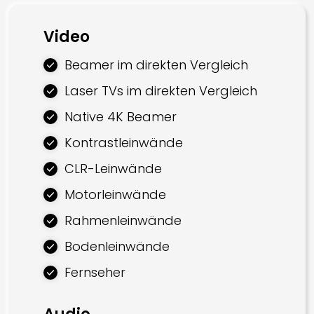
Prüfung
Video
Montage
Beamer im direkten Vergleich
Bodenbelag
Laser TVs im direkten Vergleich
Trockenbau
Native 4K Beamer
Elektroarbeiten
Kontrastleinwände
Malerarbeiten
CLR-Leinwände
Stoffbespannungen
Motorleinwände
Vorhänge & Rollos
Rahmenleinwände
Montage von Einbaulautsprechern
Bodenleinwände
Montage von Projektoren
Fernseher
Anschluss von AV-Komponenten