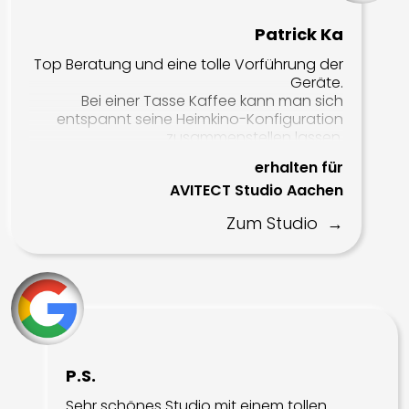
rz 50 angetrieben. Vielen vielen Dank für die
tolle Zeit bei Euch ihr Lieben 🥰. Auf nen
Patrick Ka
leckeren Kaffe komm ich selbstverständlich
Top Beratung und eine tolle Vorführung der
wieder mal langs. Achja, brauch doch noch
Geräte.
2 zusätzliche ceiling speaker, für direktes
Bei einer Tasse Kaffee kann man sich
Headover, und die Quetschzange bring ich
entspannt seine Heimkino-Konfiguration
ebenfalls schnellstmöglich zurück 👊🏻. Bis
zusammenstellen lassen.
die Tage, der Thomas
erhalten für
AVITECT Studio Aachen
Zum Studio
P.S.
Sehr schönes Studio mit einem tollen