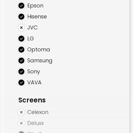
Epson
Smart Home
Hisense
AV Steuerung
JVC
MultiRoom Audio
LG
Einrichtung
Optoma
Heimkino Sessel
Samsung
Akustik Module
Sony
Stoff Muster
VAVA
Vorhänge & Rollos
Screens
Celexon
Deluxx