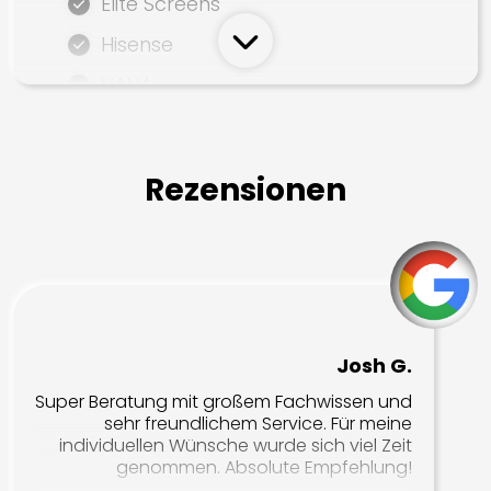
Elite Screens
Hisense
VAVA
Screenline
Kauber
Rezensionen
Adeo
Lautsprecher
Bowers & Wilkins
DALI
Josh G.
Monitor Audio
Super Beratung mit großem Fachwissen und
sehr freundlichem Service. Für meine
KEF
individuellen Wünsche wurde sich viel Zeit
genommen. Absolute Empfehlung!
BEC