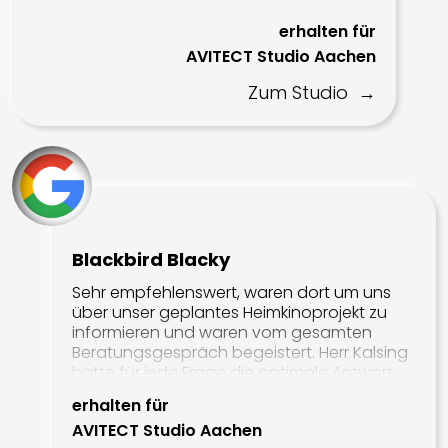
Procella Audio
erhalten für
AVITECT Studio Aachen
Subwoofer
Zum Studio
SVS
KEF
MultiRoom Audio
Blackbird Blacky
BlueSound
Sehr empfehlenswert, waren dort um uns
Control4
über unser geplantes Heimkinoprojekt zu
informieren und waren vom gesamten
Crestron
Beratungsgespräch begeistert. Herr Kalsing
hatte für jede Frage die optimale Antwort
HEOS
und man fühlte sich Mega aufgehoben!
erhalten für
Sonos
Vielen Dank Lutz wir sehen uns im Herbst,
AVITECT Studio Aachen
wenn wir mit der Renovierung unseres
MusicCast