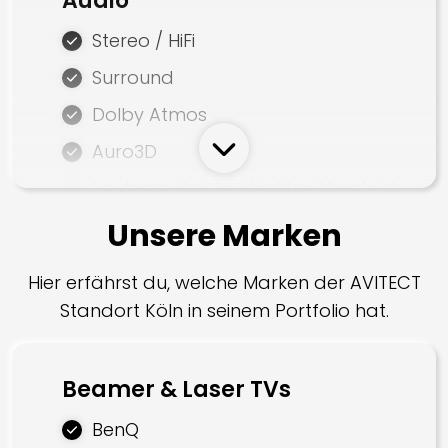
Audio
Programmierung
Stereo / HiFi
AV Steuerung
Surround
Smart Home
Dolby Atmos
Auro3D
Lautsprecher im direkten Vergleich
Subwoofer
Unsere Marken
Bodyshaker
Hier erfährst du, welche Marken der AVITECT
Einbaulautsprecher
Standort Köln in seinem Portfolio hat.
Unsichtbare Lautsprecher
Gartenlautsprecher
Beamer & Laser TVs
BenQ
Smarte Systeme