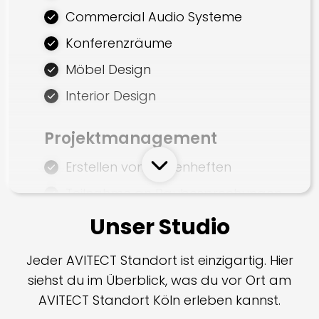
Commercial Audio Systeme
Konferenzräume
Möbel Design
Interior Design
Projektmanagement
Erstellen von Lastenheften
Teilnahme an Baubesprechungen
Abstimmung mit dritten
Unser Studio
Projektbeteiligten
Jeder AVITECT Standort ist einzigartig. Hier
Koordination von dritten
siehst du im Überblick, was du vor Ort am
Projektbeteiligten
AVITECT Standort Köln erleben kannst.
Dokumentation