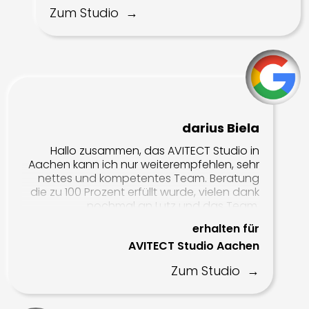
Wohnzimmers fertig sind und deine Jungs
Zum Studio
dann unseren Traum eines Heimkinos
WiiM
erfüllen 👍
Elektronik
Denon
Lyngdorf
darius Biela
Marantz
Hallo zusammen, das AVITECT Studio in
Aachen kann ich nur weiterempfehlen, sehr
Onkyo
nettes und kompetentes Team. Beratung
die zu 100 Prozent erfüllt wurde, vielen dank
Pioneer
nochmal an Lutz und das Team.
Primare
erhalten für
AVITECT Studio Aachen
Trinnov
Zum Studio
Storm Audio
Yamaha