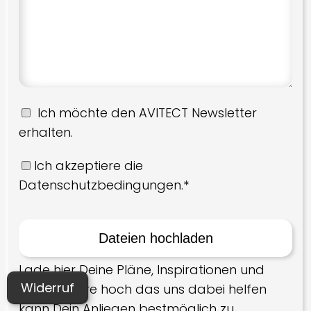
Ich möchte den AVITECT Newsletter
erhalten.
Ich akzeptiere die
Datenschutzbedingungen.*
Lade hier Deine Pläne, Inspirationen und
Widerruf
alles Weitere hoch das uns dabei helfen
kann Dein Anliegen bestmöglich zu