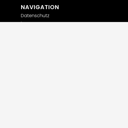
NAVIGATION
Datenschutz
Impressum
Privatsphäre-Einstellungen
ändern
Historie der Privatsphäre-
Einstellungen
Einwilligungen widerrufen
Widerrufsbelehrung
AGB
Versandarten und
Zahlungsmethoden
Stellenanzeigen
Webdesign powered by Carolus Media