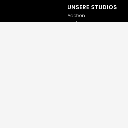
UNSERE STUDIOS
Aachen
Bochum
Germaringen (Allgäu)
Ingolstadt
Leipzig
Lübeck
Luxemburg
München
Rhein-Main
Rosenheim