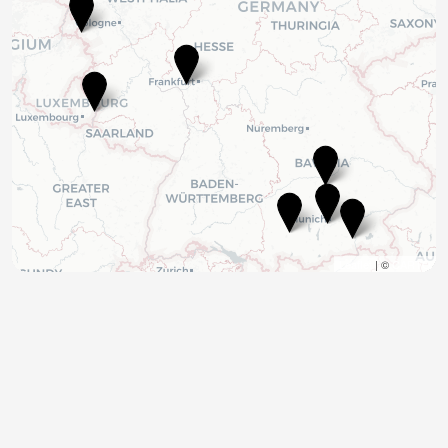
Leaflet
| ©
CARTO