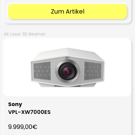
Zum Artikel
4K Laser 3D Beamer
Sony
VPL-XW7000ES
9.999,00€