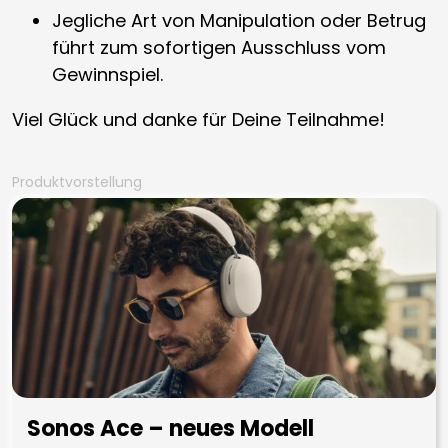
Jegliche Art von Manipulation oder Betrug
führt zum sofortigen Ausschluss vom
Gewinnspiel.
Viel Glück und danke für Deine Teilnahme!
Produktvorstellung
Sonos Ace – neues Modell