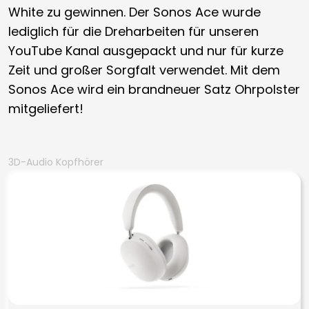
White zu gewinnen. Der Sonos Ace wurde
lediglich für die Dreharbeiten für unseren
YouTube Kanal ausgepackt und nur für kurze
Zeit und großer Sorgfalt verwendet. Mit dem
Sonos Ace wird ein brandneuer Satz Ohrpolster
mitgeliefert!
3D-Audio Kopfhörer