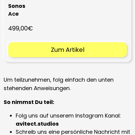
Sonos
Ace
499,00€
Zum Artikel
Um teilzunehmen, folg einfach den unten
stehenden Anweisungen.
So nimmst Du teil:
Folg uns auf unserem Instagram Kanal:
avitect.studios
Schreib uns eine persönliche Nachricht mit