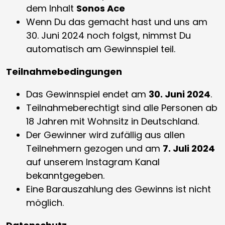
dem Inhalt
Sonos Ace
Wenn Du das gemacht hast und uns am
30. Juni 2024 noch folgst, nimmst Du
automatisch am Gewinnspiel teil.
Teilnahmebedingungen
Das Gewinnspiel endet am
30. Juni 2024
.
Teilnahmeberechtigt sind alle Personen ab
18 Jahren mit Wohnsitz in Deutschland.
Der Gewinner wird zufällig aus allen
Teilnehmern gezogen und am
7. Juli 2024
auf unserem Instagram Kanal
bekanntgegeben.
Eine Barauszahlung des Gewinns ist nicht
möglich.