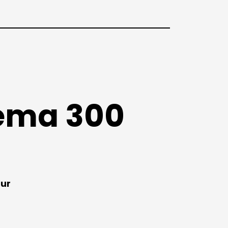
nema 300
tur