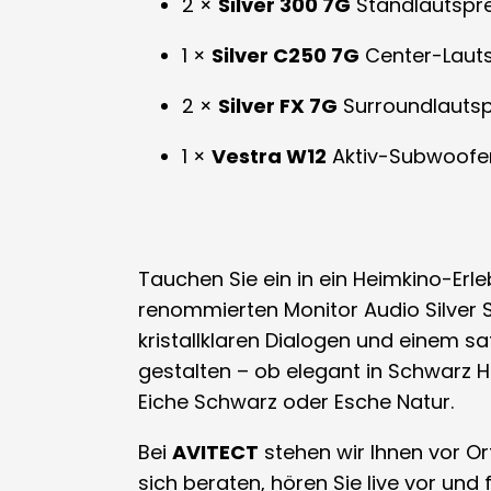
2 ×
Silver 300 7G
Standlautspre
1 ×
Silver C250 7G
Center-Laut
2 ×
Silver FX 7G
Surroundlautsp
1 ×
Vestra W12
Aktiv-Subwoofe
Tauchen Sie ein in ein Heimkino-Erl
renommierten Monitor Audio Silver 
kristallklaren Dialogen und einem sa
gestalten – ob elegant in Schwarz Ho
Eiche Schwarz oder Esche Natur.
Bei
AVITECT
stehen wir Ihnen vor Or
sich beraten, hören Sie live vor und