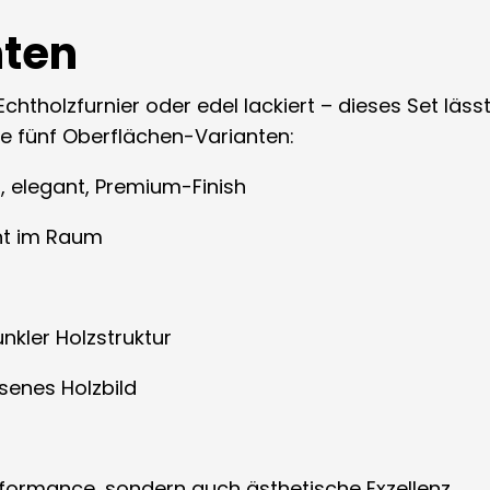
nten
tholzfurnier oder edel lackiert – dieses Set lässt 
e fünf Oberflächen-Varianten:
, elegant, Premium-Finish
nt im Raum
nkler Holzstruktur
senes Holzbild
rformance, sondern auch ästhetische Exzellenz.