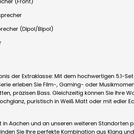
cher (Front)
sprecher
recher (Dipol/Bipol)
r
ebnis der Extraklasse: Mit dem hochwertigen 5.1-Se
Serie erleben Sie Film-, Gaming- oder Musikmome
tten, präzisen Bass. Gleichzeitig können Sie Ihre W
chglanz, puristisch in Weiß Matt oder mit edler Ec
t in Aachen und an unseren weiteren Standorten p
 finden Sie Ihre perfekte Kombination aus Klang und