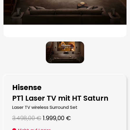
Hisense
PT1 Laser TV mit HT Saturn
Laser TV wireless Surround Set
Ursprünglicher
Aktueller
3.498,00
€
1.999,00
€
Preis
Preis