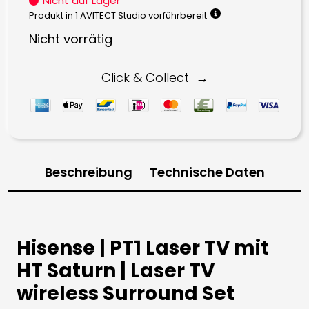
Nicht auf Lager
war:
ist:
Produkt in 1 AVITECT Studio vorführbereit
3.498,00 €
1.999,00 €.
Nicht vorrätig
Click & Collect
Beschreibung
Technische Daten
Hisense | PT1 Laser TV mit
HT Saturn | Laser TV
wireless Surround Set