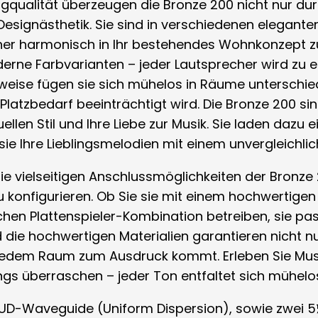
gqualität überzeugen die Bronze 200 nicht nur dur
Designästhetik. Sie sind in verschiedenen eleganten
her harmonisch in Ihr bestehendes Wohnkonzept zu 
erne Farbvarianten – jeder Lautsprecher wird zu ei
ise fügen sie sich mühelos in Räume unterschiedl
Platzbedarf beeinträchtigt wird. Die Bronze 200 si
ellen Stil und Ihre Liebe zur Musik. Sie laden dazu
e Ihre Lieblingsmelodien mit einem unvergleichlic
ie vielseitigen Anschlussmöglichkeiten der Bronze
 konfigurieren. Ob Sie sie mit einem hochwertigen
chen Plattenspieler-Kombination betreiben, sie pa
d die hochwertigen Materialien garantieren nicht n
n jedem Raum zum Ausdruck kommt. Erleben Sie Musi
angs überraschen – jeder Ton entfaltet sich mühel
 UD-Waveguide (Uniform Dispersion), sowie zwei 