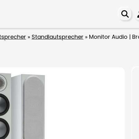
tsprecher
»
Standlautsprecher
»
Monitor Audio | B