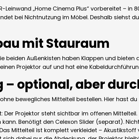
R-Leinwand „Home Cinema Plus“ vorbereitet – in 80
indet bei Nichtnutzung im Möbel. Deshalb siehst d
fbau mit Stauraum
Die beiden Außenkisten haben Klappen und bieten 
deinen Projektor auf und hat eine Kabeldurchführun
 – optional, aber dur
hne bewegliches Mittelteil bestellen. Hier hast du
 Der Projektor steht sichtbar im offenen Mittelteil. 
n kann. Benötigt den Celexon Slider (separat). Nich
as Mittelteil ist komplett verkleidet – Akustikstoff 
sich dabei nur die Abdeckung, der Projektor bleibt f