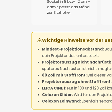
Sockel in 8 bzw. 12 cm –
damit passt das Möbel
zur Sitzhöhe.
Wichtige Hinweise vor der Be
Mindest-Projektionsabstand:
Baua
dein Projektor das unterstützt.
Projektorauszug nicht nachrüstb
späteres Nachrüsten ist nicht möglich
80 Zoll mit Stofffront:
Bei dieser Va
Projektorauszug ohne Stofffront:
LEICA CINE 1:
Nur in 100 und 120 Zoll k
Celexon Slider:
Wird für den Projekt
Celexon Leinwand:
Ebenfalls separa