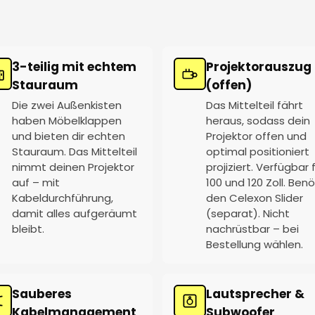
3-teilig mit echtem
Projektorauszug
Stauraum
(offen)
Die zwei Außenkisten
Das Mittelteil fährt
haben Möbelklappen
heraus, sodass dein
und bieten dir echten
Projektor offen und
Stauraum. Das Mittelteil
optimal positioniert
nimmt deinen Projektor
projiziert. Verfügbar 
auf – mit
100 und 120 Zoll. Benö
Kabeldurchführung,
den Celexon Slider
damit alles aufgeräumt
(separat). Nicht
bleibt.
nachrüstbar – bei
Bestellung wählen.
Sauberes
Lautsprecher &
Kabelmanagement
Subwoofer