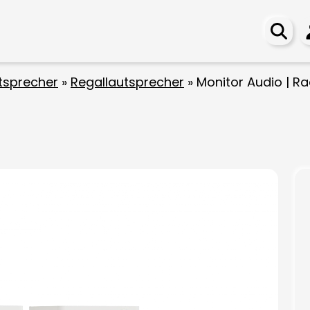
tsprecher
»
Regallautsprecher
»
Monitor Audio | R