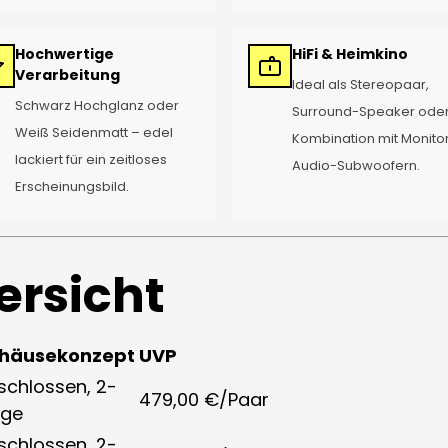
Hochwertige
HiFi & Heimkino
Verarbeitung
Ideal als Stereopaar,
Schwarz Hochglanz oder
Surround-Speaker oder
Weiß Seidenmatt – edel
Kombination mit Monito
lackiert für ein zeitloses
Audio-Subwoofern.
Erscheinungsbild.
ersicht
häusekonzept
UVP
schlossen, 2-
479,00 €/Paar
ge
schlossen, 2-