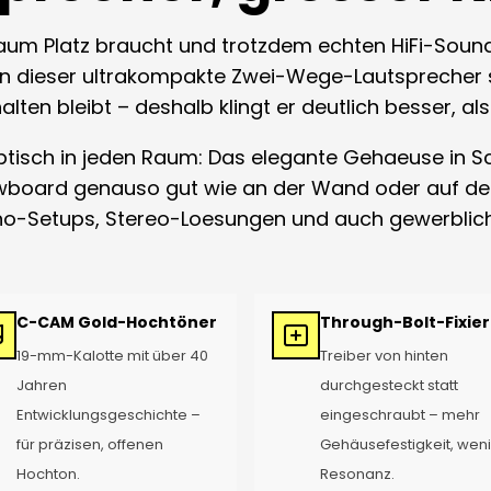
aum Platz braucht und trotzdem echten HiFi-Sound 
nn dieser ultrakompakte Zwei-Wege-Lautsprecher st
ten bleibt – deshalb klingt er deutlich besser, al
ptisch in jeden Raum: Das elegante Gehaeuse in 
board genauso gut wie an der Wand oder auf dem
kino-Setups, Stereo-Loesungen und auch gewerblic
C-CAM Gold-Hochtöner
Through-Bolt-Fixie
19-mm-Kalotte mit über 40
Treiber von hinten
Jahren
durchgesteckt statt
Entwicklungsgeschichte –
eingeschraubt – mehr
für präzisen, offenen
Gehäusefestigkeit, wen
Hochton.
Resonanz.