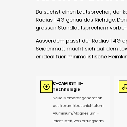
Du suchst einen Lautsprecher, der k
Radius 1 4G genau das Richtige. De
grossen Standlautsprechern vorbehal
Ausserdem passt der Radius 1 4G o
Seidenmatt macht sich auf dem Low
er ideal fuer minimalistische Heim
C-CAM RST III-
Technologie
Neue Membrangeneration
aus keramikbeschichtetem
Aluminium/Magnesium –
leicht, steif, verzerrungsarm.