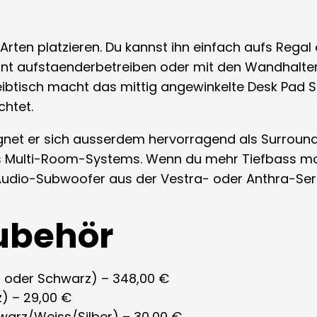
e Arten platzieren. Du kannst ihn einfach aufs Rega
gant aufstaenderbetreiben oder mit den Wandhalte
ibtisch macht das mittig angewinkelte Desk Pad 
chtet.
 eignet er sich ausserdem hervorragend als Surrou
es Multi-Room-Systems. Wenn du mehr Tiefbass moe
udio-Subwoofer aus der Vestra- oder Anthra-Seri
ubehör
s oder Schwarz) – 348,00 €
) – 29,00 €
arz/Weiss/Silber) – 30,00 €