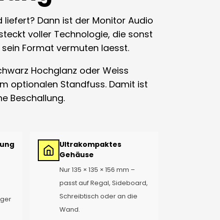
liefert? Dann ist der Monitor Audio
eckt voller Technologie, die sonst
s sein Format vermuten laesst.
Schwarz Hochglanz oder Weiss
 optionalen Standfuss. Damit ist
he Beschallung.
rung
Ultrakompaktes
Gehäuse
Nur 135 × 135 × 156 mm –
passt auf Regal, Sideboard,
Schreibtisch oder an die
iger
Wand.