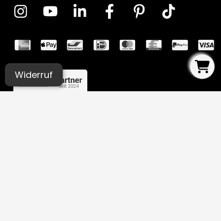
Widerruf
UNSERE STUDIOS
Aachen
Bochum
Germaringen (Allgäu)
Ingolstadt
Leipzig
Lübeck
Luxemburg