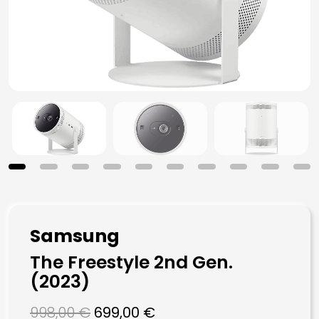
Samsung
The Freestyle 2nd Gen.
(2023)
Ursprünglicher
Aktueller
998,00
€
699,00
€