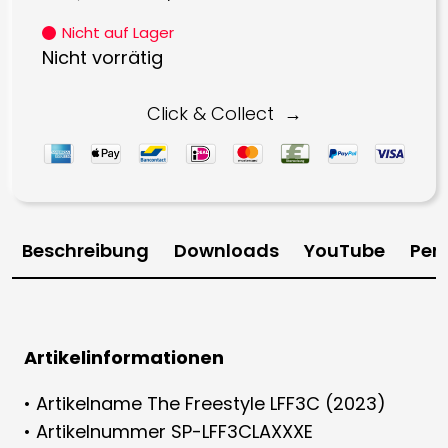
Preis
Preis
Nicht auf Lager
war:
ist:
Nicht vorrätig
998,00 €
699,00 €.
Click & Collect
Beschreibung
Downloads
YouTube
Per
Artikelinformationen
• Artikelname The Freestyle LFF3C (2023)
• Artikelnummer SP-LFF3CLAXXXE