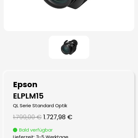
Epson
ELPLM15
QL Serie Standard Optik
Ursprünglicher
Aktueller
1.799,00
€
1.727,98
€
Preis
Preis
Bald verfügbar
war:
ist:
Lieferzeit:
3-5 Werktage